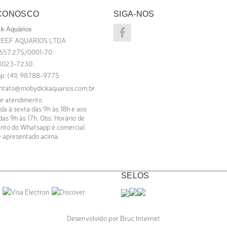
 CONOSCO
SIGA-NOS
k Aquários
EEF AQUARIOS LTDA
.657.275/0001-70
) 3023-7230
p: (41) 98788-9775
ntato@mobydickaquarios.com.br
de atendimento
a à sexta das 9h às 18h e aos
as 9h às 17h. Obs: Horário de
nto do Whatsapp é comercial
 apresentado acima.
SELOS
Desenvolvido por Bruc Internet