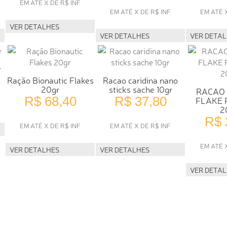
EM ATÉ X DE R$ INF
EM ATÉ X DE R$ INF
EM ATÉ 
VER DETALHES
VER DETALHES
VER DETA
r
Ração Bionautic Flakes
Racao caridina nano
20gr
sticks sache 10gr
RACAO
R$ 68,40
R$ 37,80
FLAKE 
2
R$ 
EM ATÉ X DE R$ INF
EM ATÉ X DE R$ INF
EM ATÉ 
VER DETALHES
VER DETALHES
VER DETA