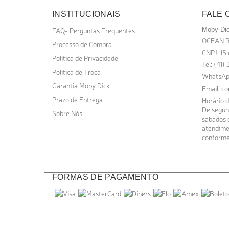
INSTITUCIONAIS
FALE
FAQ- Perguntas Frequentes
Moby Dic
OCEAN R
Processo de Compra
CNPJ: 15
Política de Privacidade
Tel: (41
Política de Troca
WhatsAp
Garantia Moby Dick
Email:
co
Prazo de Entrega
Horário 
De segund
Sobre Nós
sábados d
atendime
conforme
FORMAS DE PAGAMENTO