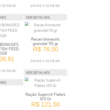
X DE R$ INF
EM ATÉ X DE R$ INF
LHES
VER DETALHES
Racao bionautic
granulat 55 gr
 BONUSES
R$ 76,50
FISH FEED
0GR
26,91
EM ATÉ X DE R$ INF
X DE R$ INF
VER DETALHES
LHES
Ração Supervit Flakes
120 Gr
R$ 121,50