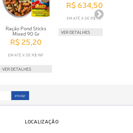
R$ 634,50
EM ATÉ X DE R$ INF
Ração Pond Sticks
Rac
VER DETALHES
Mixed 90 Gr
gr
R$ 25,20
R
EM ATÉ X DE R$ INF
EM 
VER DETALHES
VER D
enviar
LOCALIZAÇÃO