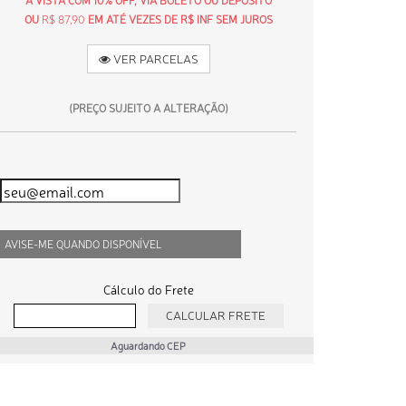
À VISTA COM 10% OFF, VIA BOLETO OU DEPÓSITO
OU
R$ 87,90
EM ATÉ VEZES DE R$ INF SEM JUROS
VER PARCELAS
(PREÇO SUJEITO A ALTERAÇÃO)
AVISE-ME QUANDO DISPONÍVEL
Cálculo do Frete
Aguardando CEP