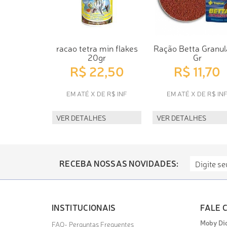
racao tetra min flakes
Ração Betta Granul
20gr
Gr
R$ 22,50
R$ 11,70
EM ATÉ X DE R$ INF
EM ATÉ X DE R$ IN
VER DETALHES
VER DETALHES
RECEBA NOSSAS NOVIDADES:
INSTITUCIONAIS
FALE 
Moby Dic
FAQ- Perguntas Frequentes