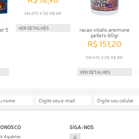
EM ATÉ X DE R$ INF
VER DETALHES
at 5
racao vitalis anemone
pellets 60gr
R$ 151,20
F
EM ATÉ X DE R$ INF
VER DETALHES
CONOSCO
SIGA-NOS
k Aquários