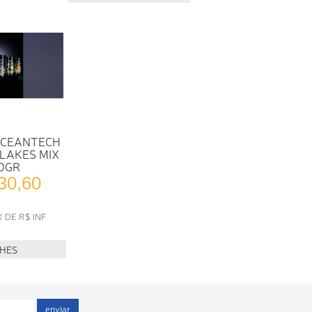
OCEANTECH
LAKES MIX
0GR
30,60
X DE R$ INF
LHES
enviar