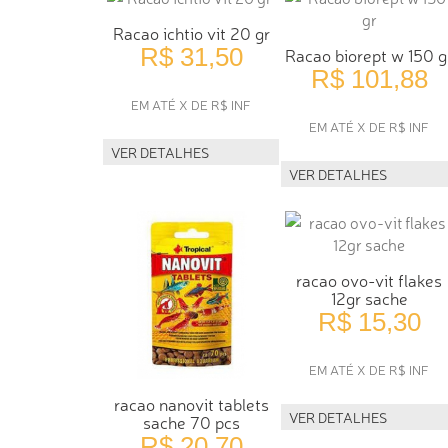
Racao ichtio vit 20 gr
R$ 31,50
Racao biorept w 150 g
R$ 101,88
EM ATÉ X DE R$ INF
EM ATÉ X DE R$ INF
VER DETALHES
VER DETALHES
racao ovo-vit flakes
12gr sache
R$ 15,30
EM ATÉ X DE R$ INF
racao nanovit tablets
VER DETALHES
sache 70 pcs
R$ 20,70