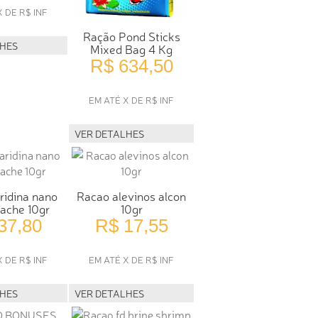
X DE R$ INF
Ração Pond Sticks
LHES
Mixed Bag 4 Kg
R$ 634,50
EM ATÉ X DE R$ INF
VER DETALHES
ridina nano
Racao alevinos alcon
sache 10gr
10gr
37,80
R$ 17,55
X DE R$ INF
EM ATÉ X DE R$ INF
LHES
VER DETALHES