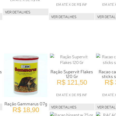
EM ATÉ X DE R$ INF
EM ATÉ 
VER DETALHES
VER DETALHES
VER DETA
s
Ração Supervit Flakes
Racao ca
120 Gr
sticks 
R$ 121,50
R$ 
EM ATÉ X DE R$ INF
EM ATÉ 
Ração Gammarus 07g
VER DETALHES
VER DETA
R$ 18,90