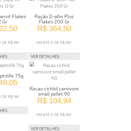
ervit Flakes
Ração D-allio Plus
2 Gr
Flakes 200 Gr
22,50
R$ 364,50
X DE R$ INF
EM ATÉ X DE R$ INF
LHES
VER DETALHES
ptolife 75g
49,05
Racao cichlid carnivore
small pellet 90
X DE R$ INF
R$ 104,94
LHES
EM ATÉ X DE R$ INF
VER DETALHES