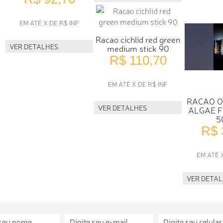
EM ATÉ X DE R$ INF
Racao cichlid red green
VER DETALHES
medium stick 90
R$ 110,70
EM ATÉ X DE R$ INF
RACAO 
VER DETALHES
ALGAE F
5
R$ 
EM ATÉ 
VER DETA