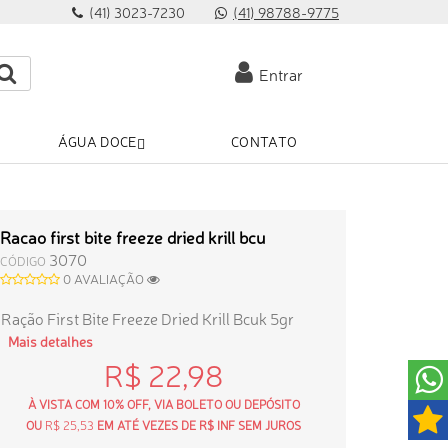
(41) 3023-7230
(41) 98788-9775
Entrar
ÁGUA DOCE
CONTATO
Racao first bite freeze dried krill bcu
3070
CÓDIGO
0 AVALIAÇÃO
Ração First Bite Freeze Dried Krill Bcuk 5gr
Mais detalhes
R$ 22,98
À VISTA COM 10% OFF, VIA BOLETO OU DEPÓSITO
OU
R$ 25,53
EM ATÉ VEZES DE R$ INF SEM JUROS