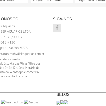
 CONOSCO
SIGA-NOS
k Aquários
EEF AQUARIOS LTDA
.657.275/0001-70
) 3023-7230
p: (41) 98788-9775
ntato@mobydickaquarios.com.br
de atendimento
a à sexta das 9h às 18h e aos
as 9h às 17h. Obs: Horário de
nto do Whatsapp é comercial
 apresentado acima.
SELOS