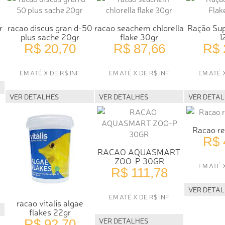
r
racao discus gran d-50
racao seachem chlorella
Ração Sup
plus sache 20gr
flake 30gr
1
R$ 20,70
R$ 87,66
R$ 
EM ATÉ X DE R$ INF
EM ATÉ X DE R$ INF
EM ATÉ 
VER DETALHES
VER DETALHES
VER DETA
Racao re
R$ 
RACAO AQUASMART
ZOO-P 30GR
EM ATÉ 
R$ 111,78
VER DETA
EM ATÉ X DE R$ INF
racao vitalis algae
flakes 22gr
VER DETALHES
R$ 92,70