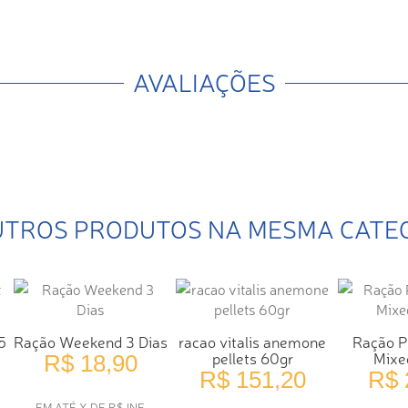
AVALIAÇÕES
UTROS PRODUTOS NA MESMA CATE
5
Ração Weekend 3 Dias
racao vitalis anemone
Ração P
pellets 60gr
Mixe
R$ 18,90
R$ 151,20
R$ 
EM ATÉ X DE R$ INF