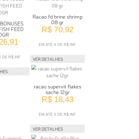
Racao fd brine shrimp
08 gr
 BONUSES
R$ 70,92
FISH FEED
0GR
26,91
EM ATÉ X DE R$ INF
X DE R$ INF
VER DETALHES
LHES
racao supervit flakes
sache 12gr
R$ 18,43
EM ATÉ X DE R$ INF
VER DETALHES