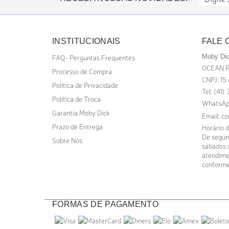
INSTITUCIONAIS
FALE
FAQ- Perguntas Frequentes
Moby Dic
OCEAN R
Processo de Compra
CNPJ: 15
Política de Privacidade
Tel: (41
Política de Troca
WhatsAp
Garantia Moby Dick
Email:
co
Prazo de Entrega
Horário 
De segund
Sobre Nós
sábados d
atendime
conforme
FORMAS DE PAGAMENTO