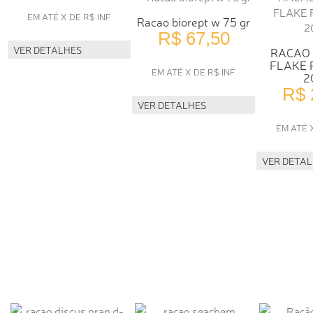
EM ATÉ X DE R$ INF
Racao biorept w 75 gr
R$ 67,50
VER DETALHES
RACAO
FLAKE 
EM ATÉ X DE R$ INF
2
R$ 
VER DETALHES
EM ATÉ 
VER DETA